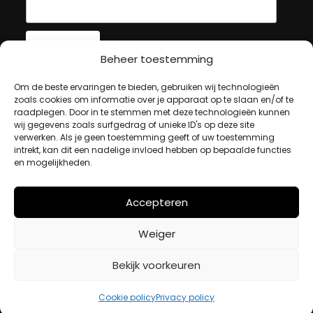
Beheer toestemming
MIJN ACCOUNT
Om de beste ervaringen te bieden, gebruiken wij technologieën
zoals cookies om informatie over je apparaat op te slaan en/of te
raadplegen. Door in te stemmen met deze technologieën kunnen
wij gegevens zoals surfgedrag of unieke ID's op deze site
Winkelwagen
verwerken. Als je geen toestemming geeft of uw toestemming
Afrekenen
intrekt, kan dit een nadelige invloed hebben op bepaalde functies
en mogelijkheden.
Mijn account
Accepteren
BETAALMETHODES
Weiger
iDeal
Bekijk voorkeuren
Bancontact
Creditcard
Cookie policy
Privacy policy