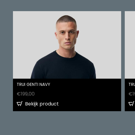
TRUI GENTI NAVY
TRU
€
199,00
€
1
Bekijk product