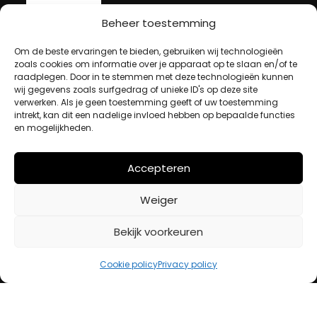
Beheer toestemming
MIJN ACCOUNT
Om de beste ervaringen te bieden, gebruiken wij technologieën
zoals cookies om informatie over je apparaat op te slaan en/of te
raadplegen. Door in te stemmen met deze technologieën kunnen
Winkelwagen
wij gegevens zoals surfgedrag of unieke ID's op deze site
verwerken. Als je geen toestemming geeft of uw toestemming
Afrekenen
intrekt, kan dit een nadelige invloed hebben op bepaalde functies
Mijn account
en mogelijkheden.
Accepteren
BETAALMETHODES
Weiger
iDeal
Bekijk voorkeuren
Bancontact
Creditcard
Cookie policy
Privacy policy
Openingstijden
Maandag
13:00 – 18:00