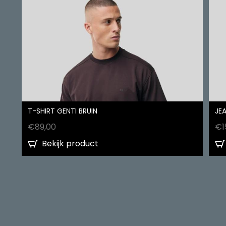
T-SHIRT GENTI BRUIN
JEA
€
89,00
€
1
Bekijk product