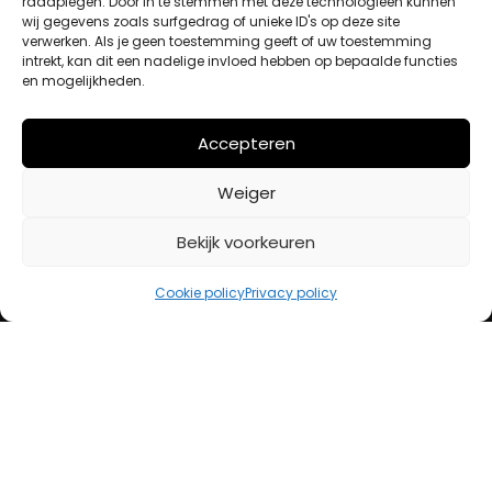
raadplegen. Door in te stemmen met deze technologieën kunnen
wij gegevens zoals surfgedrag of unieke ID's op deze site
Afrekenen
verwerken. Als je geen toestemming geeft of uw toestemming
Mijn account
intrekt, kan dit een nadelige invloed hebben op bepaalde functies
en mogelijkheden.
BETAALMETHODES
Accepteren
Weiger
iDeal
Bancontact
Bekijk voorkeuren
Creditcard
Openingstijden
Cookie policy
Privacy policy
Maandag
13:00 – 18:00
Dinsdag
10:00 – 18:00
Woensdag
10:00 – 18:00
Donderdag
10:00 – 18:00
Vrijdag
10:00 – 20:00