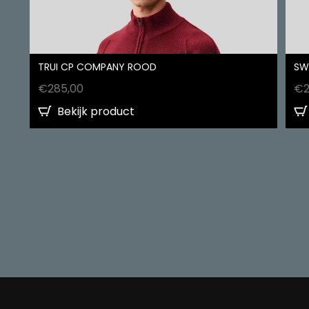
TRUI CP COMPANY ROOD
SW
€
285,00
€
Bekijk product