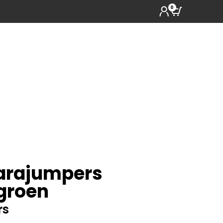
0
Parajumpers
groen
rs