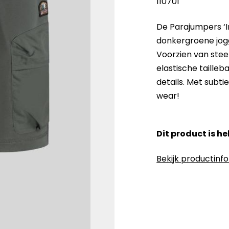
110701
De Parajumpers ‘I
donkergroene jog
Voorzien van ste
elastische taille
details. Met subti
wear!
Dit product is h
Bekijk productinf