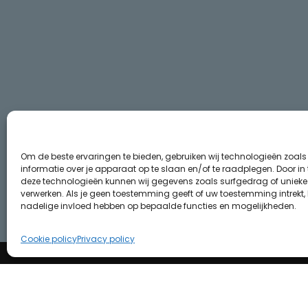
Om de beste ervaringen te bieden, gebruiken wij technologieën zoal
informatie over je apparaat op te slaan en/of te raadplegen. Door i
deze technologieën kunnen wij gegevens zoals surfgedrag of unieke I
verwerken. Als je geen toestemming geeft of uw toestemming intrekt, 
nadelige invloed hebben op bepaalde functies en mogelijkheden.
Cookie policy
Privacy policy