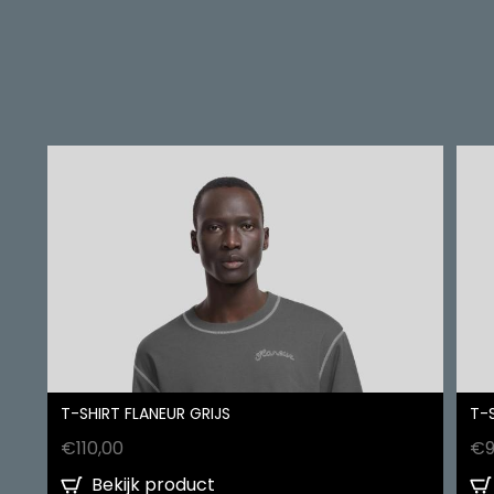
T-SHIRT FLANEUR GRIJS
T-
€
110,00
€
Bekijk product