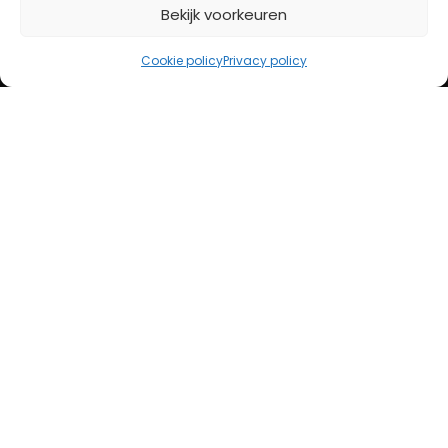
Bekijk voorkeuren
iDeal
Bancontact
Cookie policy
Privacy policy
Creditcard
Openingstijden
Maandag
13:00 – 18:00
Dinsdag
10:00 – 18:00
Woensdag
10:00 – 18:00
Donderdag
10:00 – 18:00
Vrijdag
10:00 – 20:00
Zaterdag
10:00 – 17:00
Zondag (laatste vd maand)
12:00 – 17:00
Adres
Steenweg 50
5707 CH Helmond