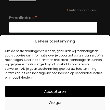
*
indicates required
*
E-mailadres
Beheer toestemming
Om de beste ervaringen te bieden, gebruiken wij technologieën
MIJN ACCOUNT
zoals cookies om informatie over je apparaat op te slaan en/of te
raadplegen. Door in te stemmen met deze technologieën kunnen
wij gegevens zoals surfgedrag of unieke ID's op deze site
verwerken. Als je geen toestemming geeft of uw toestemming
Winkelwagen
intrekt, kan dit een nadelige invloed hebben op bepaalde functies
Afrekenen
en mogelijkheden.
Mijn account
Accepteren
BETAALMETHODES
Weiger