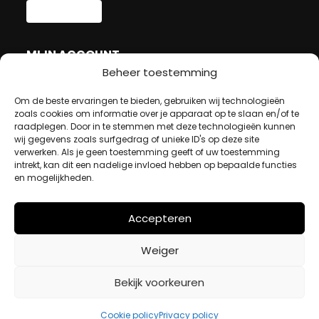
MIJN ACCOUNT
Beheer toestemming
Om de beste ervaringen te bieden, gebruiken wij technologieën
Winkelwagen
zoals cookies om informatie over je apparaat op te slaan en/of te
Afrekenen
raadplegen. Door in te stemmen met deze technologieën kunnen
Mijn account
wij gegevens zoals surfgedrag of unieke ID's op deze site
verwerken. Als je geen toestemming geeft of uw toestemming
intrekt, kan dit een nadelige invloed hebben op bepaalde functies
en mogelijkheden.
BETAALMETHODES
Accepteren
iDeal
Bancontact
Weiger
Creditcard
Bekijk voorkeuren
Openingstijden
Cookie policy
Privacy policy