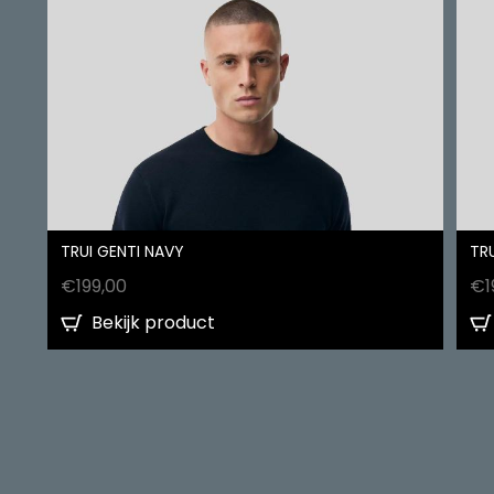
TRUI GENTI NAVY
TRU
€
199,00
€
1
Bekijk product