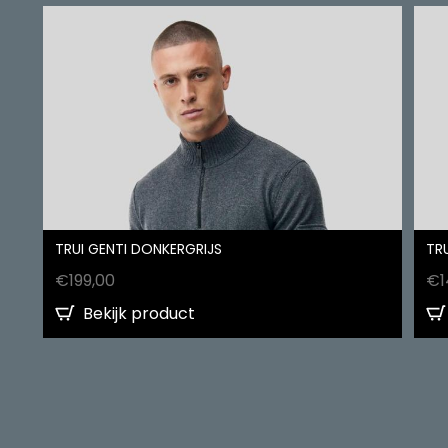
TRUI GENTI DONKERGRIJS
TR
€
199,00
€
1
Bekijk product