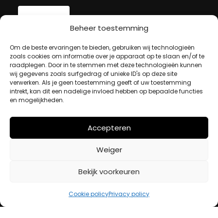
Beheer toestemming
MIJN ACCOUNT
Om de beste ervaringen te bieden, gebruiken wij technologieën
zoals cookies om informatie over je apparaat op te slaan en/of te
raadplegen. Door in te stemmen met deze technologieën kunnen
wij gegevens zoals surfgedrag of unieke ID's op deze site
Winkelwagen
verwerken. Als je geen toestemming geeft of uw toestemming
Afrekenen
intrekt, kan dit een nadelige invloed hebben op bepaalde functies
Mijn account
en mogelijkheden.
Accepteren
BETAALMETHODES
Weiger
iDeal
Bekijk voorkeuren
Bancontact
Creditcard
Cookie policy
Privacy policy
Openingstijden