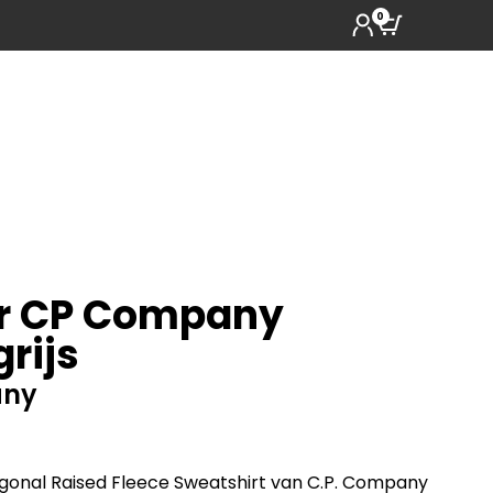
0
r CP Company
rijs
any
agonal Raised Fleece Sweatshirt van C.P. Company