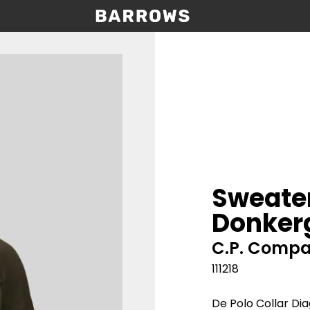
Sweate
Donkerg
C.P. Comp
111218
De Polo Collar Di