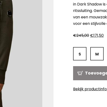
in Dark Shadow is
ritssluiting. Gem
van een mouwzak m
voor een stijlvolle
Oorspron
H
€
245,00
€
171,50
prijs
pr
was:
is:
€245,00.
€
S
M
Toevoeg
Bekijk productinf