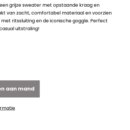
 een grijze sweater met opstaande kraag en
aakt van zacht, comfortabel materiaal en voorzien
et ritssluiting en de iconische goggle. Perfect
 casual uitstraling!
kelijke
uidige
ijs
171,50.
en aan mand
ormatie