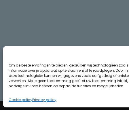
Om de beste ervaringen te bieden, gebruiken wij technologieën zoal
informatie over je apparaat op te slaan en/of te raadplegen. Door i
deze technologieën kunnen wij gegevens zoals surfgedrag of unieke I
verwerken. Als je geen toestemming geeft of uw toestemming intrekt, 
nadelige invloed hebben op bepaalde functies en mogelijkheden.
Cookie policy
Privacy policy