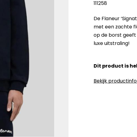
111258
De Flaneur ‘Signa
met een zachte f
op de borst geeft 
luxe uitstraling!
Dit product is h
Bekijk productinf