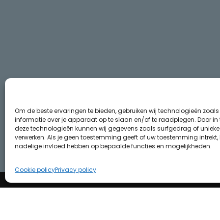
Om de beste ervaringen te bieden, gebruiken wij technologieën zoal
informatie over je apparaat op te slaan en/of te raadplegen. Door i
deze technologieën kunnen wij gegevens zoals surfgedrag of unieke I
verwerken. Als je geen toestemming geeft of uw toestemming intrekt, 
nadelige invloed hebben op bepaalde functies en mogelijkheden.
Cookie policy
Privacy policy