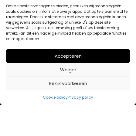
Om de beste ervaringen te bieden, gebruiken wij technologieën
zoals cookies om informatie over je apparaat op te slaan en/of te
raadplegen. Door in te stemmen met deze technologieën kunnen
Winkelwagen
wij gegevens zoals surfgedrag of unieke ID's op deze site
Afrekenen
verwerken. Als je geen toestemming geeft of uw toestemming
Mijn account
intrekt, kan dit een nadelige invloed hebben op bepaalde functies
en mogelijkheden.
BETAALMETHODES
Accepteren
Weiger
iDeal
Bancontact
Bekijk voorkeuren
Creditcard
Cookie policy
Privacy policy
Openingstijden
Maandag
13:00 – 18:00
Dinsdag
10:00 – 18:00
Woensdag
10:00 – 18:00