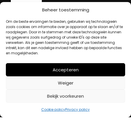
Beheer toestemming
MIJN ACCOUNT
Om de beste ervaringen te bieden, gebruiken wij technologieën
zoals cookies om informatie over je apparaat op te slaan en/of te
raadplegen. Door in te stemmen met deze technologieën kunnen
Winkelwagen
wij gegevens zoals surfgedrag of unieke ID's op deze site
verwerken. Als je geen toestemming geeft of uw toestemming
Afrekenen
intrekt, kan dit een nadelige invloed hebben op bepaalde functies
Mijn account
en mogelijkheden.
Accepteren
BETAALMETHODES
Weiger
iDeal
Bekijk voorkeuren
Bancontact
Creditcard
Cookie policy
Privacy policy
Openingstijden
Maandag
13:00 – 18:00