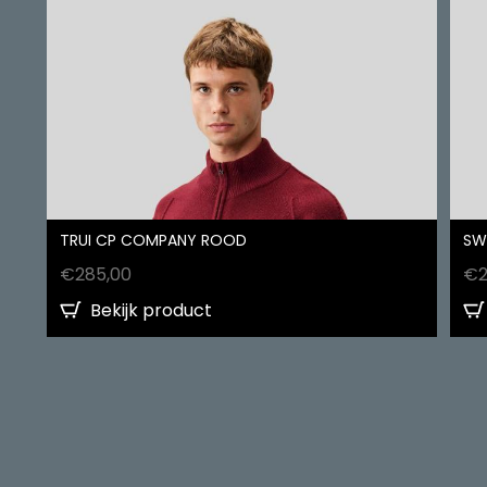
TRUI CP COMPANY ROOD
SW
€
285,00
€
Bekijk product