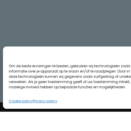
Om de beste ervaringen te bieden, gebruiken wij technologieën zoal
informatie over je apparaat op te slaan en/of te raadplegen. Door i
deze technologieën kunnen wij gegevens zoals surfgedrag of unieke I
verwerken. Als je geen toestemming geeft of uw toestemming intrekt, 
nadelige invloed hebben op bepaalde functies en mogelijkheden.
Cookie policy
Privacy policy