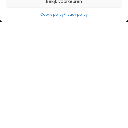
Bekijk voorkeuren
iDeal
Bancontact
Cookie policy
Privacy policy
Creditcard
Openingstijden
Maandag
13:00 – 18:00
Dinsdag
10:00 – 18:00
Woensdag
10:00 – 18:00
Donderdag
10:00 – 18:00
Vrijdag
10:00 – 20:00
Zaterdag
10:00 – 17:00
Zondag (laatste vd maand)
12:00 – 17:00
Adres
Steenweg 50
5707 CH Helmond