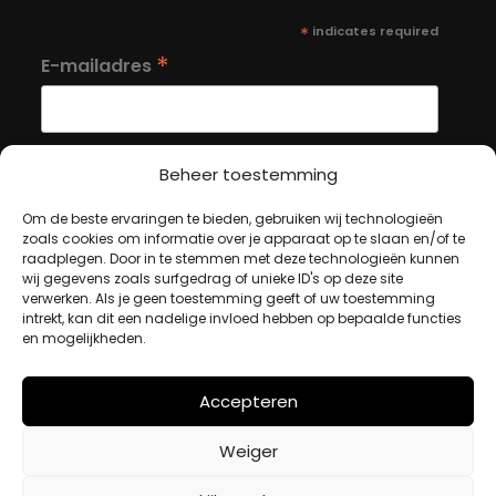
*
indicates required
*
E-mailadres
Beheer toestemming
Om de beste ervaringen te bieden, gebruiken wij technologieën
MIJN ACCOUNT
zoals cookies om informatie over je apparaat op te slaan en/of te
raadplegen. Door in te stemmen met deze technologieën kunnen
wij gegevens zoals surfgedrag of unieke ID's op deze site
verwerken. Als je geen toestemming geeft of uw toestemming
Winkelwagen
intrekt, kan dit een nadelige invloed hebben op bepaalde functies
Afrekenen
en mogelijkheden.
Mijn account
Accepteren
BETAALMETHODES
Weiger