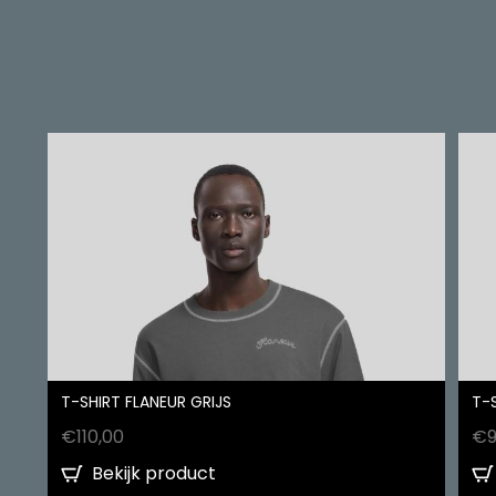
T-SHIRT FLANEUR GRIJS
T-
€
110,00
€
Bekijk product