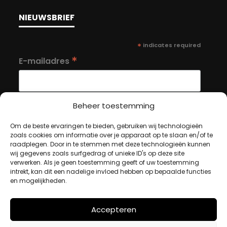
NIEUWSBRIEF
*
indicates required
*
E-mailadres
Beheer toestemming
Om de beste ervaringen te bieden, gebruiken wij technologieën
MIJN ACCOUNT
zoals cookies om informatie over je apparaat op te slaan en/of te
raadplegen. Door in te stemmen met deze technologieën kunnen
wij gegevens zoals surfgedrag of unieke ID's op deze site
verwerken. Als je geen toestemming geeft of uw toestemming
Winkelwagen
intrekt, kan dit een nadelige invloed hebben op bepaalde functies
en mogelijkheden.
Afrekenen
Mijn account
Accepteren