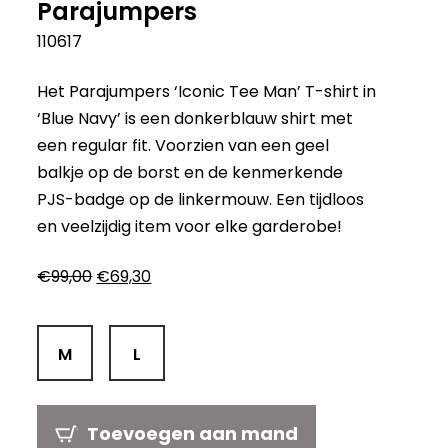
Parajumpers
110617
Het Parajumpers ‘Iconic Tee Man’ T-shirt in
‘Blue Navy’ is een donkerblauw shirt met
een regular fit. Voorzien van een geel
balkje op de borst en de kenmerkende
PJS-badge op de linkermouw. Een tijdloos
en veelzijdig item voor elke garderobe!
Oorspronkelijke
Huidige
€
99,00
€
69,30
prijs
prijs
was:
is:
€99,00.
€69,30.
M
L
Toevoegen aan mand