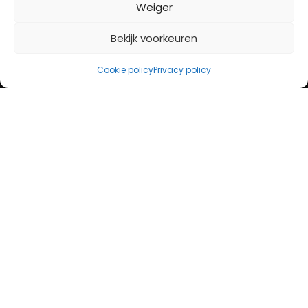
BETAALMETHODES
Weiger
Bekijk voorkeuren
iDeal
Bancontact
Cookie policy
Privacy policy
Creditcard
Openingstijden
Maandag
13:00 – 18:00
Dinsdag
10:00 – 18:00
Woensdag
10:00 – 18:00
Donderdag
10:00 – 18:00
Vrijdag
10:00 – 20:00
Zaterdag
10:00 – 17:00
Zondag (laatste vd maand)
12:00 – 17:00
Adres