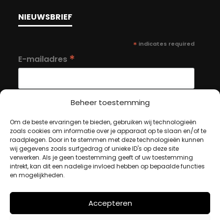
NIEUWSBRIEF
*
indicates required
*
E-mailadres
Beheer toestemming
Om de beste ervaringen te bieden, gebruiken wij technologieën
MIJN ACCOUNT
zoals cookies om informatie over je apparaat op te slaan en/of te
raadplegen. Door in te stemmen met deze technologieën kunnen
wij gegevens zoals surfgedrag of unieke ID's op deze site
verwerken. Als je geen toestemming geeft of uw toestemming
Winkelwagen
intrekt, kan dit een nadelige invloed hebben op bepaalde functies
en mogelijkheden.
Afrekenen
Mijn account
Accepteren