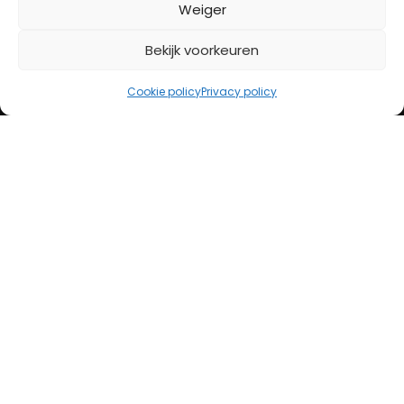
BETAALMETHODES
Weiger
Bekijk voorkeuren
iDeal
Bancontact
Cookie policy
Privacy policy
Creditcard
Openingstijden
Maandag
13:00 – 18:00
Dinsdag
10:00 – 18:00
Woensdag
10:00 – 18:00
Donderdag
10:00 – 18:00
Vrijdag
10:00 – 20:00
Zaterdag
10:00 – 17:00
Zondag (laatste vd maand)
12:00 – 17:00
Adres