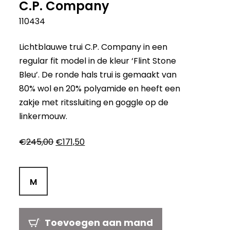
C.P. Company
110434
Lichtblauwe trui C.P. Company in een
regular fit model in de kleur ‘Flint Stone
Bleu’. De ronde hals trui is gemaakt van
80% wol en 20% polyamide en heeft een
zakje met ritssluiting en goggle op de
linkermouw.
Oorspronkelijke
Huidige
€
245,00
€
171,50
prijs
prijs
was:
is:
€245,00.
€171,50.
M
Toevoegen aan mand