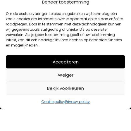
Beheer toestemming
MIJN ACCOUNT
Om de beste ervaringen te bieden, gebruiken wij technologieën
zoals cookies om informatie over je apparaat op te slaan en/of te
raadplegen. Door in te stemmen met deze technologieën kunnen
Winkelwagen
wij gegevens zoals surfgedrag of unieke ID's op deze site
Afrekenen
verwerken. Als je geen toestemming geeft of uw toestemming
intrekt, kan dit een nadelige invloed hebben op bepaalde functies
Mijn account
en mogelijkheden.
BETAALMETHODES
Accepteren
Weiger
iDeal
Bancontact
Bekijk voorkeuren
Creditcard
Cookie policy
Privacy policy
Openingstijden
Maandag
13:00 – 18:00
Dinsdag
10:00 – 18:00