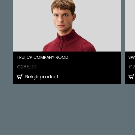
TRUI CP COMPANY ROOD
SW
€
285,00
€
Bekijk product