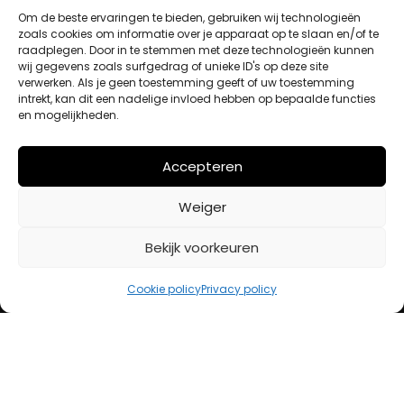
Om de beste ervaringen te bieden, gebruiken wij technologieën
zoals cookies om informatie over je apparaat op te slaan en/of te
raadplegen. Door in te stemmen met deze technologieën kunnen
Winkelwagen
wij gegevens zoals surfgedrag of unieke ID's op deze site
Afrekenen
verwerken. Als je geen toestemming geeft of uw toestemming
Mijn account
intrekt, kan dit een nadelige invloed hebben op bepaalde functies
en mogelijkheden.
BETAALMETHODES
Accepteren
Weiger
iDeal
Bancontact
Bekijk voorkeuren
Creditcard
Cookie policy
Privacy policy
Openingstijden
Maandag
13:00 – 18:00
Dinsdag
10:00 – 18:00
Woensdag
10:00 – 18:00