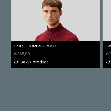
TRUI CP COMPANY ROOD
SW
€
285,00
€
Bekijk product