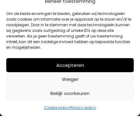
Beheer toestemming
MIJN ACCOUNT
Om de beste ervaringen te bieden, gebruiken wij technologieën
zoals cookies om informatie over je apparaat op te slaan en/of te
raadplegen. Door in te stemmen met deze technologieën kunnen
Winkelwagen
wij gegevens zoals surfgedrag of unieke ID's op deze site
Afrekenen
verwerken. Als je geen toestemming geeft of uw toestemming
intrekt, kan dit een nadelige invloed hebben op bepaalde functies
Mijn account
en mogelijkheden.
BETAALMETHODES
Accepteren
Weiger
iDeal
Bancontact
Bekijk voorkeuren
Creditcard
Cookie policy
Privacy policy
Openingstijden
Maandag
13:00 – 18:00
Dinsdag
10:00 – 18:00