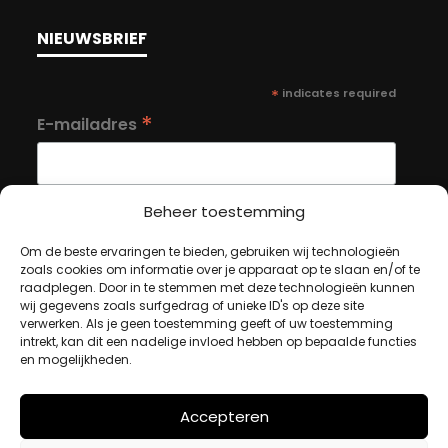
NIEUWSBRIEF
*
indicates required
*
E-mailadres
Beheer toestemming
Om de beste ervaringen te bieden, gebruiken wij technologieën
MIJN ACCOUNT
zoals cookies om informatie over je apparaat op te slaan en/of te
raadplegen. Door in te stemmen met deze technologieën kunnen
wij gegevens zoals surfgedrag of unieke ID's op deze site
verwerken. Als je geen toestemming geeft of uw toestemming
Winkelwagen
intrekt, kan dit een nadelige invloed hebben op bepaalde functies
en mogelijkheden.
Afrekenen
Mijn account
Accepteren