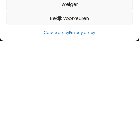
BETAALMETHODES
Weiger
Bekijk voorkeuren
iDeal
Bancontact
Cookie policy
Privacy policy
Creditcard
Openingstijden
Maandag
13:00 – 18:00
Dinsdag
10:00 – 18:00
Woensdag
10:00 – 18:00
Donderdag
10:00 – 18:00
Vrijdag
10:00 – 20:00
Zaterdag
10:00 – 17:00
Zondag (laatste vd maand)
12:00 – 17:00
Adres