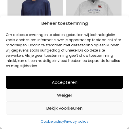
Beheer toestemming
Om de beste ervaringen te bieden, gebruiken wij technologieën
zoals cookies om informatie over je apparaat op te slaan en/of te
raadplegen. Door in te stemmen met deze technologieën kunnen
wij gegevens zoals surfgedrag of unieke ID's op deze site
verwerken. Als je geen toestemming geeft of uw toestemming
intrekt, kan dit een nadelige invloed hebben op bepaalde functies
T-SHIRT NN.07 BLAUW
HOODIE PAL GRIJS
en mogelijkheden.
€
65,00
€
190,00
Bekijk
Bekijk
Accepteren
Weiger
Bekijk voorkeuren
Cookie policy
Privacy policy