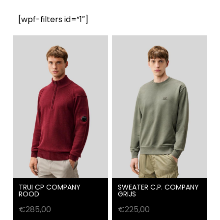
[wpf-filters id=”1″]
TRUI CP COMPANY
SWEATER C.P. COMPANY
ROOD
GRIJS
€
285,00
€
225,00