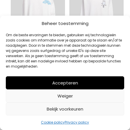
Beheer toestemming
Om de beste ervaringen te bieden, gebruiken wij technologieën
zoals cookies om informatie over je apparaat op te slaan en/of te
raadplegen. Door in te stemmen met deze technologieën kunnen
wij gegevens zoals surfgedrag of unieke ID's op deze site
LONGSLEEVE FLANEUR
LONGSLEEVE FLANEUR
verwerken. Als je geen toestemming geeft of uw toestemming
WIT
WIT
intrekt, kan dit een nadelige invloed hebben op bepaalde functies
en mogelijkheden.
€
130,00
€
130,00
Bekijk product
Bekijk product
Accepteren
Weiger
Bekijk voorkeuren
Cookie policy
Privacy policy