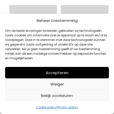
Beheer toestemming
Om de beste ervaringen te bieden, gebruiken wij technologieën
zoals cookies om informatie over je apparaat op te slaan en/of te
raadplegen. Door in te stemmen met deze technologieën kunnen
wij gegevens zoals surfgedrag of unieke ID's op deze site
verwerken. Als je geen toestemming geeft of uw toestemming
intrekt, kan dit een nadelige invloed hebben op bepaalde functies
en mogelijkheden.
Accepteren
PET PARAJUMPERS
T-SHIRT PARAJUMPERS
Weiger
ZWART
GROEN
Oorspronkelijke
Huidige
€
75,00
€
89,00
€
62,30
Bekijk voorkeuren
prijs
prijs
Bekijk product
Bekijk product
was:
is:
Cookie policy
Privacy policy
€89,00.
€62,30.